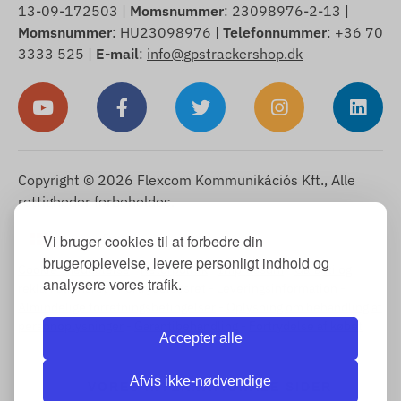
13-09-172503 |
Momsnummer
: 23098976-2-13 |
Momsnummer
: HU23098976 |
Telefonnummer
: +36 70
3333 525 |
E-mail
:
info@gpstrackershop.dk
Copyright © 2026 Flexcom Kommunikációs Kft., Alle
rettigheder forbeholdes.
Dansk
Vi bruger cookies til at forbedre din
▼
brugeroplevelse, levere personligt indhold og
Cookie-meddelelse
-
Returpolitik
-
Impressum
-
Garanti og
analysere vores trafik.
reklamationsret
-
Fortrydelsesret
-
Leveringsinformation
-
Almindelige forretningsbetingelser
-
Oplysning om behandling af
personoplysninger
-
Garantibehandling
-
Fortrydelse af købet
Accepter alle
Afvis ikke-nødvendige
VORES INTERNATIONALE SIDER