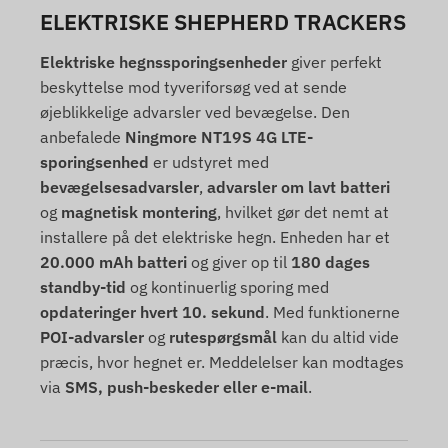
ELEKTRISKE SHEPHERD TRACKERS
Elektriske hegnssporingsenheder
giver perfekt
beskyttelse mod tyveriforsøg ved at sende
øjeblikkelige advarsler ved bevægelse. Den
anbefalede
Ningmore NT19S 4G LTE-
sporingsenhed
er udstyret med
bevægelsesadvarsler
,
advarsler om lavt batteri
og
magnetisk montering
, hvilket gør det nemt at
installere på det elektriske hegn. Enheden har et
20.000 mAh batteri
og giver op til
180 dages
standby-tid
og kontinuerlig sporing med
opdateringer hvert 10. sekund
. Med funktionerne
POI-advarsler
og
rutespørgsmål
kan du altid vide
præcis, hvor hegnet er. Meddelelser kan modtages
via
SMS, push-beskeder eller e-mail
.