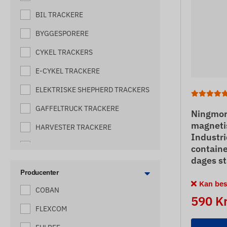
BIL TRACKERE
BYGGESPORERE
CYKEL TRACKERS
E-CYKEL TRACKERE
ELEKTRISKE SHEPHERD TRACKERS
GAFFELTRUCK TRACKERE
Ningmor
magneti
HARVESTER TRACKERE
Industri
HESTESPORERE
containe
dages st
HIVE TRACKERE
Producenter
Kan best
HUNDESPORERE
COBAN
590 K
KATTESPORERE
FLEXCOM
MASKIN TRACKERE