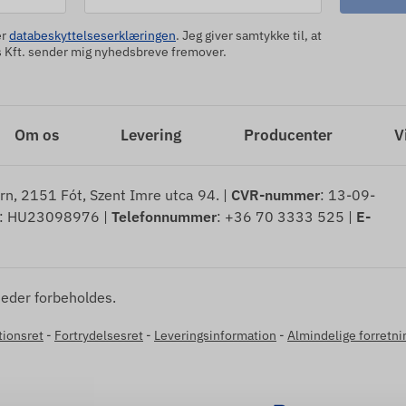
er
databeskyttelseserklæringen
. Jeg giver samtykke til, at
Kft. sender mig nyhedsbreve fremover.
Om os
Levering
Producenter
V
rn, 2151 Fót, Szent Imre utca 94. |
CVR-nummer
: 13-09-
: HU23098976 |
Telefonnummer
: +36 70 3333 525 |
E-
heder forbeholdes.
tionsret
-
Fortrydelsesret
-
Leveringsinformation
-
Almindelige forretni