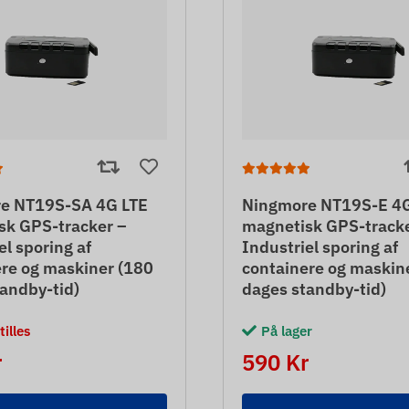
e NT19S-SA 4G LTE
Ningmore NT19S-E 4G
sk GPS-tracker –
magnetisk GPS-tracke
el sporing af
Industriel sporing af
re og maskiner (180
containere og maskin
andby-tid)
dages standby-tid)
illes
På lager
r
590 Kr