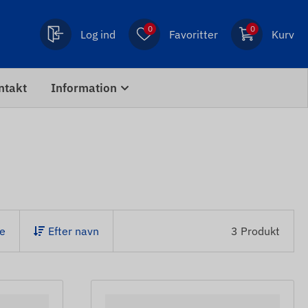
0
0
Log ind
Favoritter
Kurv
ntakt
Information
e
Efter navn
3 Produkt