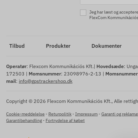
Jeg har læst og accepter
FlexCom Kommunikációs 
Tilbud
Produkter
Dokumenter
Operatør
: Flexcom Kommunikációs Kft.|
Hovedsæde
: Unga
172503 |
Momsnummer
: 23098976-2-13 |
Momsnummer
mail
:
info@gpstrackershop.dk
Copyright © 2026 Flexcom Kommunikációs Kft., Alle rettig
Cookie-meddelelse
-
Returpolitik
-
Impressum
-
Garanti og reklama
Garantibehandling
-
Fortrydelse af købet