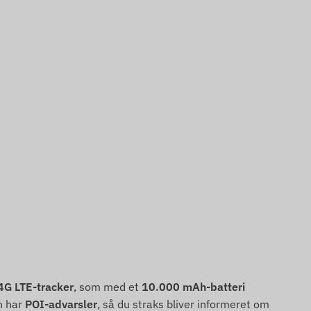
G LTE-tracker
, som med et
10.000 mAh-batteri
n har
POI-advarsler
, så du straks bliver informeret om