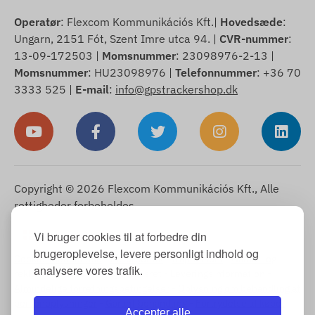
Operatør
: Flexcom Kommunikációs Kft.|
Hovedsæde
:
Ungarn, 2151 Fót, Szent Imre utca 94. |
CVR-nummer
:
13-09-172503 |
Momsnummer
: 23098976-2-13 |
Momsnummer
: HU23098976 |
Telefonnummer
: +36 70
3333 525 |
E-mail
:
info@gpstrackershop.dk
Copyright © 2026 Flexcom Kommunikációs Kft., Alle
rettigheder forbeholdes.
Dansk
Vi bruger cookies til at forbedre din
▼
brugeroplevelse, levere personligt indhold og
Cookie-meddelelse
-
Returpolitik
-
Impressum
-
Garanti og
analysere vores trafik.
reklamationsret
-
Fortrydelsesret
-
Leveringsinformation
-
Almindelige forretningsbetingelser
-
Oplysning om behandling af
personoplysninger
-
Garantibehandling
-
Fortrydelse af købet
Accepter alle