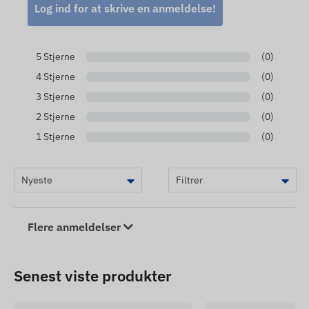
Log ind for at skrive en anmeldelse!
fastgørelse af tilbehør.
Anvendelsesområder
5 Stjerne
(0)
Stabil montering af GPS-trackere på løbehjul.
4 Stjerne
(0)
Sikker installation af flaskeholdere eller andet
3 Stjerne
(0)
tilbehør.
2 Stjerne
(0)
Fastgørelse af enhver enhed, der er kompatibel
1 Stjerne
(0)
med M5-hullet og de angivne indvendige mål.
Pakkens indhold
1 par (2 stk.) Flexcom FR6366
Flere anmeldelser
sikkerhedsklemmer
2 stk. specielle sikkerhedsskruer i stål
Senest viste produkter
1 stk. unik sikkerhedsbit til montering af
skruerne