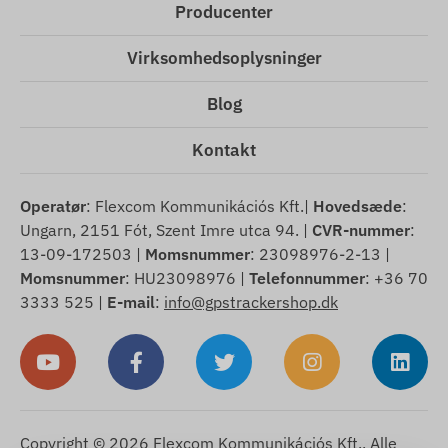
Producenter
Virksomhedsoplysninger
Blog
Kontakt
Operatør
: Flexcom Kommunikációs Kft.|
Hovedsæde
:
Ungarn, 2151 Fót, Szent Imre utca 94. |
CVR-nummer
:
13-09-172503 |
Momsnummer
: 23098976-2-13 |
Momsnummer
: HU23098976 |
Telefonnummer
: +36 70
3333 525 |
E-mail
:
info@gpstrackershop.dk
Copyright © 2026 Flexcom Kommunikációs Kft., Alle