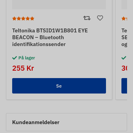
Teltonika BTSID1W1B801 EYE
Tel
BEACON – Bluetooth
SENS
identifikationssender
og m
På lager
På
255 Kr
300
Se
Kundeanmeldelser