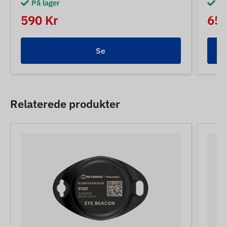
På lager
På
590 Kr
650
Se
Relaterede produkter