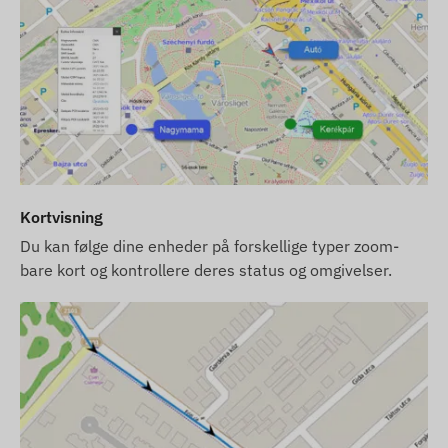
dataindsamling og transmission til ejerens telefon
eller det centrale system. Enheden kommunikerer
via mobiloperatørernes netværk ved hjælp af det
udskiftelige mikro-SIM-kort placeret i den.
Driftsregion
4G: Europa, Mellemøsten, Asien, Asien-
Stillehavsområdet
2G: Globalt
Kortvisning
Du kan følge dine enheder på forskellige typer zoom-
Købsmuligheder
bare kort og kontrollere deres status og omgivelser.
Hvis du kun køber enheden (uden
softwareabonnement), leveres den med
fabriksindstillinger. Du skal selv sørge for SIM-
kortet, dets indstillinger og driften af kortet
(tankning, årlig datavalidering).
Hvis du køber et softwareabonnement sammen