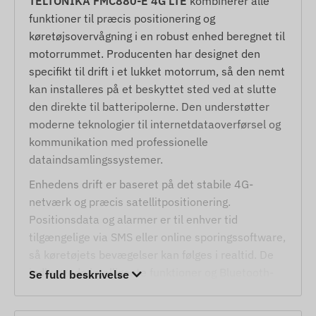
TELTONIKA FMC880-E 4G LTE
kombinerer alle
funktioner til præcis positionering og
køretøjsovervågning i en robust enhed beregnet til
motorrummet. Producenten har designet den
specifikt til drift i et lukket motorrum, så den nemt
kan installeres på et beskyttet sted ved at slutte
den direkte til batteripolerne. Den understøtter
moderne teknologier til internetdataoverførsel og
kommunikation med professionelle
dataindsamlingssystemer.
Enhedens drift er baseret på det stabile 4G-
netværk og præcis satellitpositionering.
Positionsdata og alarmer er til enhver tid
tilgængelige via SMS eller online sporingssoftware,
så køretøjets bevægelser kan følges i realtid. De
indbyggede intelligente funktioner og Bluetooth-
Se fuld beskrivelse
forbindelsen gør det muligt at bruge eksterne
sensorer, hvilket øger sikkerhedsniveauet