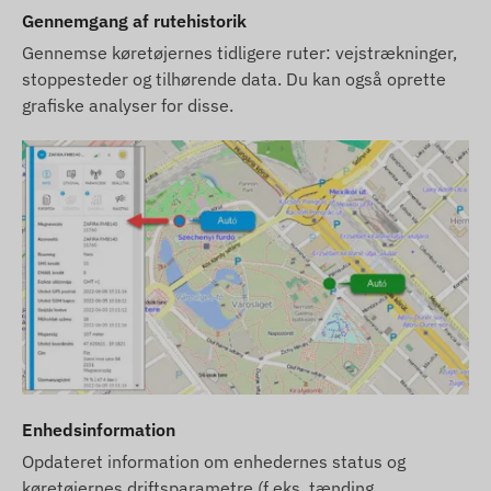
Gennemgang af rutehistorik
offentliggjort af producenten, som ikke altid er
præcise eller fejlfrie. Producenten forbeholder sig
Gennemse køretøjernes tidligere ruter: vejstrækninger,
retten til at ændre visse parametre eller
stoppesteder og tilhørende data. Du kan også oprette
grafiske analyser for disse.
emballagen af produktet uden forudgående varsel
- opdateringen af data relateret til disse på vores
hjemmeside finder sted efter detektering og
evaluering af ændringerne.
Enhedsinformation
Opdateret information om enhedernes status og
køretøjernes driftsparametre (f.eks. tænding,