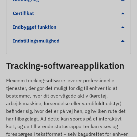
Fugt- og stænktæt design til forholdene i
motorrummet.
Certifikat
Indbygget accelerometer, gyroskop og internt
backup-batteri (ca. 30 minutters drift).
Indbygget funktion
Intern, højfølsom GNSS-antenne og LED-
Indstillingsmulighed
statusindikatorer.
Automatisk skift mellem dvale- og vågen
tilstand for at spare på energien.
Tracking-softwareapplikation
Kontinuerlig drift, når den er tilsluttet køretøjets
strømkilde.
Flexcom tracking-software leverer professionelle
tjenester, der gør det muligt for dig til enhver tid at
Alarmer
bestemme, hvor dit overvågede aktiv (køretøj,
Detektering af bevægelse fra stillestående
arbejdsmaskine, forsendelse eller værdifuldt udstyr)
position.
befinder sig, hvor det er på vej hen, og hvilken rute det
har tilbagelagt. Alt dette kan spores på et interaktivt
Registrering af bugsering ved uautoriseret
kort, og de tilhørende statusrapporter kan vises og
flytning.
forespørges i tekstformat – selv bagudrettet for enhver
Ændring af tændingsstatus.