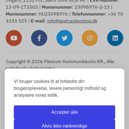
Ungarn, 2151 Fót, Szent Imre utca 94. |
CVR-nummer
:
13-09-172503 |
Momsnummer
: 23098976-2-13 |
Momsnummer
: HU23098976 |
Telefonnummer
: +36 70
3333 525 |
E-mail
:
info@gpstrackershop.dk
Copyright © 2026 Flexcom Kommunikációs Kft., Alle
rettigheder forbeholdes.
Dansk
Vi bruger cookies til at forbedre din
▼
brugeroplevelse, levere personligt indhold og
Cookie-meddelelse
-
Returpolitik
-
Impressum
-
Garanti og
analysere vores trafik.
reklamationsret
-
Fortrydelsesret
-
Leveringsinformation
-
Almindelige forretningsbetingelser
-
Oplysning om behandling af
personoplysninger
-
Garantibehandling
-
Fortrydelse af købet
Accepter alle
Afvis ikke-nødvendige
VORES INTERNATIONALE SIDER