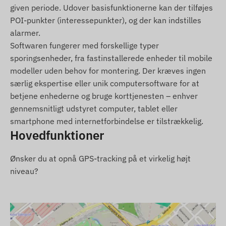
given periode. Udover basisfunktionerne kan der tilføjes
Alarm ved fjernelse af enheden eller
POI-punkter (interessepunkter), og der kan indstilles
strømafbrydelse.
alarmer.
Forladelse af POI digitalt hegn eller ankomst til
Softwaren fungerer med forskellige typer
zonen.
sporingsenheder, fra fastinstallerede enheder til mobile
modeller uden behov for montering. Der kræves ingen
Pakkens indhold
særlig ekspertise eller unik computersoftware for at
betjene enhederne og bruge korttjenesten – enhver
TELTONIKA FMC880-E 4G LTE GPS-tracker til
gennemsnitligt udstyret computer, tablet eller
køretøj
smartphone med internetforbindelse er tilstrækkelig.
Tilslutningskabel
Hovedfunktioner
Installationsvejledning
Ønsker du at opnå GPS-tracking på et virkelig højt
Brugsbetingelser
niveau?
For at enheden skal fungere normalt, kræves en
aktiv forbindelse til satellitpositioneringssystemer
og mobiloperatørernes netværk. Disse sikrer