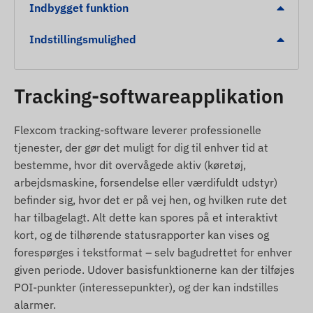
Alarmer
Indbygget funktion
Indstillingsmulighed
Tryk på SOS-knappen i nødsituationer.
Forladelse af virtuelt hegn (sikkerhedszone) eller
ankomst dertil.
Tracking-softwareapplikation
Indikation af lav batterikapacitet.
Automatisk alarm sendt ved registrering af fald.
Flexcom tracking-software leverer professionelle
tjenester, der gør det muligt for dig til enhver tid at
Pakkens indhold
bestemme, hvor dit overvågede aktiv (køretøj,
arbejdsmaskine, forsendelse eller værdifuldt udstyr)
REACHFAR V51-B 4G LTE SOS GPS-tracker til
befinder sig, hvor det er på vej hen, og hvilken rute det
halsen med taleopkald
har tilbagelagt. Alt dette kan spores på et interaktivt
Halsrem
kort, og de tilhørende statusrapporter kan vises og
USB-opladerkabel
forespørges i tekstformat – selv bagudrettet for enhver
Brugsvejledning
given periode. Udover basisfunktionerne kan der tilføjes
POI-punkter (interessepunkter), og der kan indstilles
Brugsbetingelser
alarmer.