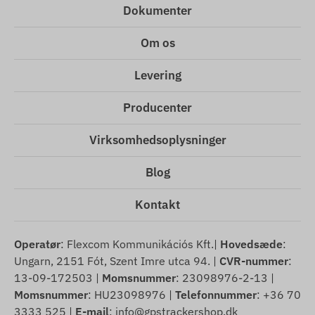
Dokumenter
Om os
Levering
Producenter
Virksomhedsoplysninger
Blog
Kontakt
Operatør
: Flexcom Kommunikációs Kft.|
Hovedsæde
:
Ungarn, 2151 Fót, Szent Imre utca 94. |
CVR-nummer
:
13-09-172503 |
Momsnummer
: 23098976-2-13 |
Momsnummer
: HU23098976 |
Telefonnummer
: +36 70
3333 525 |
E-mail
:
info@gpstrackershop.dk