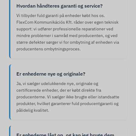
Hvordan håndteres garanti og service?
Vi tilbyder fuld garanti på enheder købt hos os.
FlexCom Kommunikációs Kft. råder over egen teknisk
support: vi udfører professionelle reparationer ved
mindre problemer i samråd med producenten, og ved
større defekter sørger vi for ombytning af enheden via
producentens ombytningsproces.
Er enhederne nye og originale?
Ja, vi sælger udelukkende nye, originale og
certificerede enheder, der er købt direkte fra
producenterne. Vi sælger ikke brugte eller istandsatte
produkter, hvilket garanterer fuld producentgaranti og
pålidelig kvalitet.
Er enhederne låst op, og kan jeg bruge dem