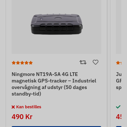
Ningmore NT19A-SA 4G LTE
June
magnetisk GPS-tracker – Industriel
GPS-
overvågning af udstyr (50 dages
spor
standby-tid)
Kan bestilles
På
490 Kr
450