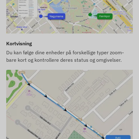
fabriksindstillinger. Du skal selv sørge for SIM-
kortet, dets indstillinger og driften af kortet
(tankning, årlig datavalidering).
Hvis du køber et softwareabonnement sammen
med enheden, men intet SIM-kort, leverer vi
enheden allerede registreret i vores software og
Kortvisning
klar til brug. Anskaffelse, opsætning og drift af
Du kan følge dine enheder på forskellige typer zoom-
SIM-kortet er dog stadig dit ansvar.
bare kort og kontrollere deres status og omgivelser.
Hvis du køber SIM-kortet hos os sammen med
enheden og softwareabonnementet, leverer vi
enheden og SIM-kortet klar til brug med
softwaren, og vi sørger for den løbende drift af
kortet – du behøver ikke at gøre noget i den
forbindelse.
Ved softwareabonnement, hvis du udover e-mail-
notifikationer også ønsker at benytte vores
softwares SMS-alarmtjeneste, bedes du købe et