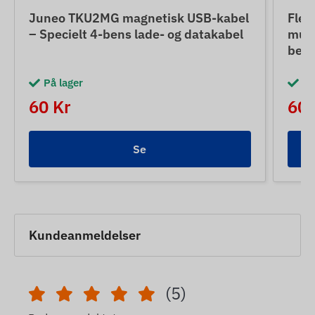
Juneo TKU2MG magnetisk USB-kabel
Flex
– Specielt 4-bens lade- og datakabel
muli
besk
På lager
På
60 Kr
60 
Se
Kundeanmeldelser
(5)