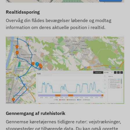
SMS-kreditkort, som du finder under relaterede
produkter i vores webshop.
Realtidssporing
Enhedsbeskrivelserne og billederne på
Overvåg din flådes bevægelser løbende og modtag
hjemmesiden er baseret på information
information om deres aktuelle position i realtid.
offentliggjort af producenten, som ikke altid er
præcise eller fejlfrie. Producenten forbeholder sig
retten til at ændre visse parametre eller
emballagen af produktet uden forudgående varsel
- opdateringen af data relateret til disse på vores
hjemmeside finder sted efter detektering og
evaluering af ændringerne.
Gennemgang af rutehistorik
Gennemse køretøjernes tidligere ruter: vejstrækninger,
stoppesteder og tilhørende data. Du kan også oprette