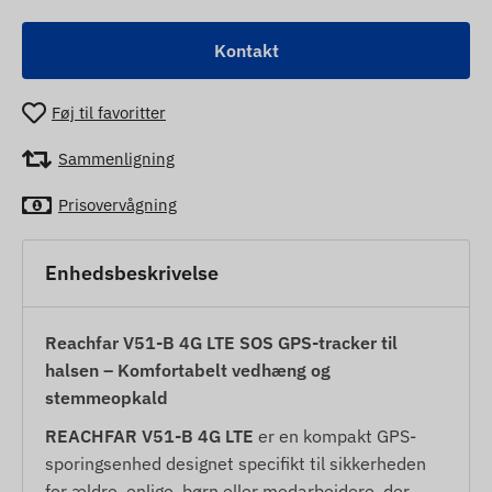
Kontakt
Føj til favoritter
Sammenligning
Prisovervågning
Enhedsbeskrivelse
Reachfar V51-B 4G LTE SOS GPS-tracker til
halsen – Komfortabelt vedhæng og
stemmeopkald
REACHFAR V51-B 4G LTE
er en kompakt GPS-
sporingsenhed designet specifikt til sikkerheden
for ældre, enlige, børn eller medarbejdere, der