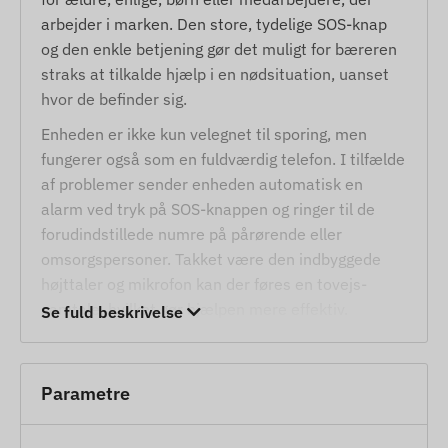
arbejder i marken. Den store, tydelige SOS-knap
og den enkle betjening gør det muligt for bæreren
straks at tilkalde hjælp i en nødsituation, uanset
hvor de befinder sig.
Enheden er ikke kun velegnet til sporing, men
fungerer også som en fuldværdig telefon. I tilfælde
af problemer sender enheden automatisk en
alarm ved tryk på SOS-knappen og ringer til de
forudindstillede numre på pårørende eller
omsorgspersoner. Takket være den indbyggede
højttaler og mikrofon kan der føres en tovejs-
samtale, hvilket gør hjælpen mere effektiv.
Se fuld beskrivelse
Enheden bruger den nyeste 4G-teknologi for en
stabil forbindelse, og positioneringen understøttes
af GPS-satellitter samt WIFI-netværk og LBS-
Parametre
celleinformation indendørs.
Tjenester og funktioner