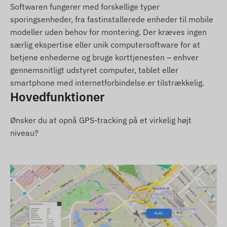
Softwaren fungerer med forskellige typer
For at enheden skal fungere, kræves et aktivt
sporingsenheder, fra fastinstallerede enheder til mobile
nano-SIM-kort med tale- og datatrafik, som skal
modeller uden behov for montering. Der kræves ingen
leveres af brugeren. Nøjagtigheden af
særlig ekspertise eller unik computersoftware for at
positioneringen kan variere afhængigt af
betjene enhederne og bruge korttjenesten – enhver
miljøforhold (afskærmning fra bygninger,
gennemsnitligt udstyret computer, tablet eller
terrænforhold). For at enheden skal fungere
smartphone med internetforbindelse er tilstrækkelig.
problemfrit, kræves en aktiv forbindelse til
Hovedfunktioner
satellitsystemer og mobilnetværket.
Driftsregion
Ønsker du at opnå GPS-tracking på et virkelig højt
niveau?
4G:
Nord- og Sydamerika
2G:
Nord- og Sydamerika, Europa, Afrika, Asien
Købsmuligheder
Hvis du kun køber enheden (uden
softwareabonnement), leveres den med