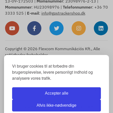
13-09-172503 |
Momsnummer
: 23098976-2-13 |
Momsnummer
: HU23098976 |
Telefonnummer
: +36 70
3333 525 |
E-mail
:
info@gpstrackershop.dk
Copyright © 2026 Flexcom Kommunikációs Kft., Alle
rettigheder forbeholdes.
Dansk
Vi bruger cookies til at forbedre din
▼
brugeroplevelse, levere personligt indhold og
Cookie-meddelelse
-
Returpolitik
-
Impressum
-
Garanti og
analysere vores trafik.
reklamationsret
-
Fortrydelsesret
-
Leveringsinformation
-
Almindelige forretningsbetingelser
-
Oplysning om behandling af
personoplysninger
-
Garantibehandling
-
Fortrydelse af købet
Accepter alle
Afvis ikke-nødvendige
VORES INTERNATIONALE SIDER