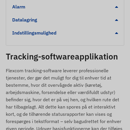
driftstid).
Alarm
Intern, højfølsom GNSS-antenne og LED-
indikatorer.
Datalagring
Automatisk skift mellem dvale- og vågen
tilstand for at spare på energien.
Indstillingsmulighed
Kontinuerlig drift, når den er tilsluttet køretøjets
strømkilde.
Tracking-softwareapplikation
Alarmer
Flexcom tracking-software leverer professionelle
Detektering af bevægelse fra stillestående
tjenester, der gør det muligt for dig til enhver tid at
position.
bestemme, hvor dit overvågede aktiv (køretøj,
Registrering af bugsering ved uautoriseret
arbejdsmaskine, forsendelse eller værdifuldt udstyr)
flytning.
befinder sig, hvor det er på vej hen, og hvilken rute det
Ændring af tændingsstatus.
har tilbagelagt. Alt dette kan spores på et interaktivt
kort, og de tilhørende statusrapporter kan vises og
Alarm ved fjernelse af enheden.
forespørges i tekstformat – selv bagudrettet for enhver
Forladelse af POI digitalt hegn eller ankomst til
given periode. Udover basisfunktionerne kan der tilføjes