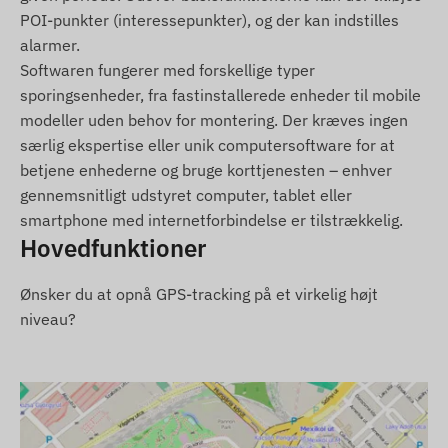
zonen.
POI-punkter (interessepunkter), og der kan indstilles
alarmer.
Pakkens indhold
Softwaren fungerer med forskellige typer
sporingsenheder, fra fastinstallerede enheder til mobile
TELTONIKA FTC880 4G LTE GPS-tracker til
modeller uden behov for montering. Der kræves ingen
køretøj
særlig ekspertise eller unik computersoftware for at
Tilslutningskabel
betjene enhederne og bruge korttjenesten – enhver
Installationsvejledning
gennemsnitligt udstyret computer, tablet eller
smartphone med internetforbindelse er tilstrækkelig.
Brugsbetingelser
Hovedfunktioner
For at enheden skal fungere normalt, kræves en
Ønsker du at opnå GPS-tracking på et virkelig højt
aktiv forbindelse til satellitpositioneringssystemer
niveau?
og mobiloperatørernes netværk. Dataoverførsel og
kommunikation sker via operatørens netværk ved
hjælp af det udskiftelige SIM-kort placeret i
enheden. Positioner og statusdata kan
forespørges via SMS eller en online-applikation fra
hvor som helst i verden.