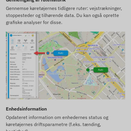
emballagen af produktet uden forudgående varsel
Gennemse køretøjernes tidligere ruter: vejstrækninger,
- opdateringen af data relateret til disse på vores
stoppesteder og tilhørende data. Du kan også oprette
hjemmeside finder sted efter detektering og
grafiske analyser for disse.
evaluering af ændringerne.
Enhedsinformation
Opdateret information om enhedernes status og
køretøjernes driftsparametre (f.eks. tænding,