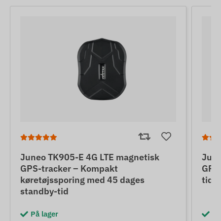
Juneo TK905-E 4G LTE magnetisk
June
GPS-tracker – Kompakt
GPS-
køretøjssporing med 45 dages
tid 
standby-tid
På lager
På