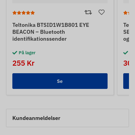
Teltonika BTSID1W1B801 EYE
Tel
BEACON – Bluetooth
SENS
identifikationssender
og m
På lager
På
255 Kr
300
Se
Kundeanmeldelser