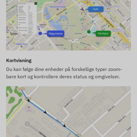
Driftsregion
4G: Europa, Mellemøsten, Afrika, Asien,
Oceanien
2G: Globalt
Købsmuligheder
Kortvisning
Hvis du kun køber enheden (uden
Du kan følge dine enheder på forskellige typer zoom-
softwareabonnement), leveres den med
bare kort og kontrollere deres status og omgivelser.
fabriksindstillinger. Du skal selv sørge for SIM-
kortet, dets indstillinger og driften af kortet
(tankning, årlig datavalidering).
Hvis du køber et softwareabonnement sammen
med enheden, men intet SIM-kort, leverer vi
enheden allerede registreret i vores software og
klar til brug. Anskaffelse, opsætning og drift af