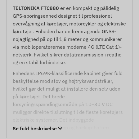
TELTONIKA FTC880
er en kompakt og pålidelig
GPS-sporingsenhed designet til professionel
overvågning af køretøjer, motorcykler og elektriske
køretøjer. Enheden har en fremragende GNSS-
nøjagtighed på op til 1,8 meter og kommunikerer
via mobiloperatørernes moderne 4G (LTE Cat 1)-
netværk, hvilket sikrer datatransmission i realtid
og en stabil forbindelse.
Enhedens IP69K-klassificerede kabinet giver fuld
beskyttelse mod støv og højtryksvandstråler,
hvilket gør det muligt at installere den selv uden
på køretøjet. Det brede
forsyningsspændingsområde på 10–30 V DC
muliggør direkte tilslutning til de fleste køretøjers
elektriske systemer. Det indbyggede
accelerometer, gyroskop og backup-batteri
Se fuld beskrivelse
garanterer kontinuerlig beskyttelse, selv hvis