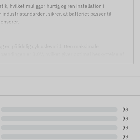
k, hvilket muliggør hurtig og ren installation i
ndustristandarden, sikrer, at batteriet passer til
sensorer.
og en pålidelig cykluslevetid. Den maksimale
pændingen er 3,0V, hvilket giver optimal beskyttelse af
er strømkilde og ZHR-2 stik.
ackere, IoT-moduler og sensorer.
(0)
(0)
(0)
(0)