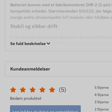
Batteriet leveres med et fabriksmonteret ZHR-2 (2-pin) sti
kompatible enheder. Størrelseskoden 501522, der følger i
mange andre ultrakompakte IoT-moduler eller trådløse 
Stabil og sikker drift
Li-ion polymer-teknologien garanterer lav selvafladning 
ladespænding er 4,2V (i CC/CV-tilstand), og afbrydelsess
Se fuld beskrivelse
cellen under kontinuerlig drift.
Anvendelsesområder
Kundeanmeldelser
Primært reservebatteri til FC140 GPS-enheder.
Andre telematik-enheder, der kræver en 3,7V Li-polym
Reserve- eller hovedenergikilde til indbyggede små tr
5 Stjerne
(5)
4 Stjerne
Tekniske parametre
Bedøm produktet
3 Stjerne
Kapacitet: 130mAh
2 Stjerne
Log ind for at skrive en anmeldelse!