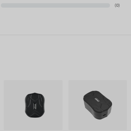
(0)
 fysiske plads i enhedens manual før montering. Må kun
seret på information offentliggjort af producenten,
eholder sig retten til at ændre visse parametre eller
eringen af data relateret til disse på vores hjemmeside
ne.