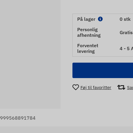
På lager
0 stk
Personlig
Gratis
afhentning
Forventet
4 - 5
levering
Føj til favoritter
Sa
 5999568891784