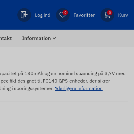
0
0
Log ind
Favoritter
Kurv
ntakt
Information
kapacitet på 130mAh og en nominel spænding på 3,7V med
 specifikt designet til FC140 GPS-enheder, der sikrer
ladning i sporingssystemer.
Yderligere information