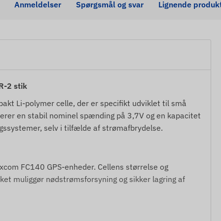
Anmeldelser
Spørgsmål og svar
Lignende produk
R-2 stik
kt Li-polymer celle, der er specifikt udviklet til små
verer en stabil nominel spænding på 3,7V og en kapacitet
gssystemer, selv i tilfælde af strømafbrydelse.
Flexcom FC140 GPS-enheder. Cellens størrelse og
lket muliggør nødstrømsforsyning og sikker lagring af