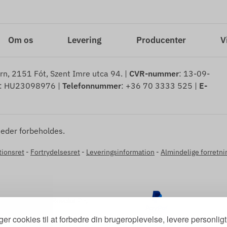
Om os
Levering
Producenter
V
rn, 2151 Fót, Szent Imre utca 94. |
CVR-nummer
: 13-09-
: HU23098976 |
Telefonnummer
: +36 70 3333 525 |
E-
heder forbeholdes.
tionsret
-
Fortrydelsesret
-
Leveringsinformation
-
Almindelige forretni
ger cookies til at forbedre din brugeroplevelse, levere personligt