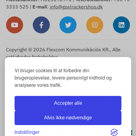
3333 525 |
E-mail
:
info@gpstrackershop.dk
Copyright © 2026 Flexcom Kommunikációs Kft., Alle
rettigheder forbeholdes.
Dansk
Vi bruger cookies til at forbedre din
▼
brugeroplevelse, levere personligt indhold og
Cookie-meddelelse
-
Returpolitik
-
Impressum
-
Garanti og
analysere vores trafik.
reklamationsret
-
Fortrydelsesret
-
Leveringsinformation
-
Almindelige forretningsbetingelser
-
Oplysning om behandling af
personoplysninger
-
Garantibehandling
-
Fortrydelse af købet
Accepter alle
Afvis ikke-nødvendige
VORES INTERNATIONALE SIDER
Indstillinger