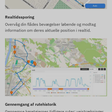
hjemmesiden er baseret på information
offentliggjort af producenten, som ikke altid er
Realtidssporing
præcise eller fejlfrie. Producenten forbeholder sig
Overvåg din flådes bevægelser løbende og modtag
retten til at ændre visse parametre eller
information om deres aktuelle position i realtid.
emballagen af produktet uden forudgående varsel
- opdateringen af data relateret til disse på vores
hjemmeside finder sted efter detektering og
evaluering af ændringerne.
Gennemgang af rutehistorik
Gennemse køretøjernes tidligere ruter: vejstrækninger,