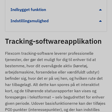
Alarmer
Indbygget funktion
Indikation af lavt batteriniveau for rettidig
Indstillingsmulighed
opladning.
Forladelse af digitalt hegn (Geofencing) eller
Tracking-softwareapplikation
ankomst til en udpeget zone (POI).
Pakkens indhold
Flexcom tracking-software leverer professionelle
tjenester, der gør det muligt for dig til enhver tid at
Juneo TK911-SA Pro 4G LTE GPS-tracker med
bestemme, hvor dit overvågede aktiv (køretøj,
halsbånd
arbejdsmaskine, forsendelse eller værdifuldt udstyr)
USB-ladekabel
befinder sig, hvor det er på vej hen, og hvilken rute det
Specialskruetrækker og installationsvejledning
har tilbagelagt. Alt dette kan spores på et interaktivt
kort, og de tilhørende statusrapporter kan vises og
Behageligt halsbånd
forespørges i tekstformat – selv bagudrettet for enhver
Brugsbetingelser
given periode. Udover basisfunktionerne kan der tilføjes
POI-punkter (interessepunkter), og der kan indstilles