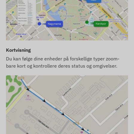
årlig datavalidering).
Hvis du køber et softwareabonnement sammen
med enheden, men intet SIM-kort, leverer vi
enheden færdigregistreret i vores software.
Anskaffelse, indstilling og drift af SIM-kortet er
dog fortsat dit ansvar.
Kortvisning
Hvis du køber både enhed, softwareabonnement
og SIM-kort hos os, leverer vi enheden og SIM-
Du kan følge dine enheder på forskellige typer zoom-
kortet klar til brug med softwaren, og vi sørger
bare kort og kontrollere deres status og omgivelser.
for den løbende drift af kortet – du skal ikke
foretage dig noget i den forbindelse.
Ved softwareabonnement, hvis du ønsker at
benytte vores softwares SMS-alarmtjeneste
udover e-mail-notifikationer, skal du også købe et
SMS-kreditkort, som du finder under relaterede
produkter i webshoppen.
Enhedsbeskrivelserne og billederne på