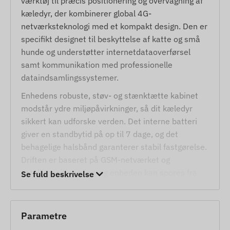
værktøj til præcis positionering og overvågning af
kæledyr, der kombinerer global 4G-
netværksteknologi med et kompakt design. Den er
specifikt designet til beskyttelse af katte og små
hunde og understøtter internetdataoverførsel
samt kommunikation med professionelle
dataindsamlingssystemer.
Enhedens robuste, støv- og stænktætte kabinet
modstår ydre miljøpåvirkninger, så dit kæledyr
sikkert kan udforske verden. Det interne batteri
giver en standbytid på op til 7 dage, og det
behagelige halsbånd garanterer stabil fastgørelse.
Driften er baseret på GSM-netværket og
satellitpositionering, og enheden kan spores fra
Se fuld beskrivelse
ethvert sted i verden via SMS eller mobilapp.
Tjenester og egenskaber
Parametre
Samarbejde med flere satellitsystemer (GPS,