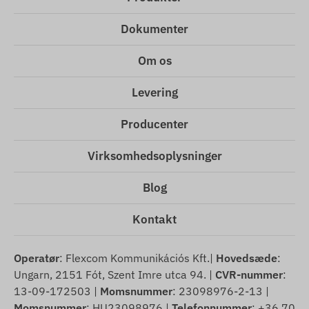
Dokumenter
Om os
Levering
Producenter
Virksomhedsoplysninger
Blog
Kontakt
Operatør
: Flexcom Kommunikációs Kft.|
Hovedsæde
:
Ungarn, 2151 Fót, Szent Imre utca 94. |
CVR-nummer
:
13-09-172503 |
Momsnummer
: 23098976-2-13 |
Momsnummer
: HU23098976 |
Telefonnummer
: +36 70