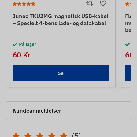
Juneo TKU2MG magnetisk USB-kabel
Flex
– Specielt 4-bens lade- og datakabel
muli
besk
På lager
På
60 Kr
60 
Se
Kundeanmeldelser
(5)