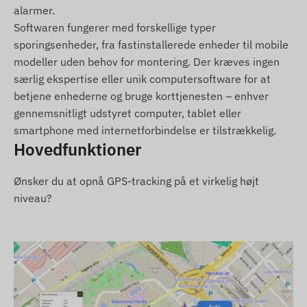
For at enheden kan fungere normalt, kræves en
alarmer.
aktiv forbindelse til satellitsystemer og
Softwaren fungerer med forskellige typer
mobiloperatørernes netværk. Disse sikrer
sporingsenheder, fra fastinstallerede enheder til mobile
dataindsamling og overførsel til brugerens telefon
modeller uden behov for montering. Der kræves ingen
eller til det centrale system. Enheden
særlig ekspertise eller unik computersoftware for at
kommunikerer via mobiloperatørernes netværk
betjene enhederne og bruge korttjenesten – enhver
ved hjælp af det isatte (udskiftelige) SIM-kort.
gennemsnitligt udstyret computer, tablet eller
Driftsregion
smartphone med internetforbindelse er tilstrækkelig.
Hovedfunktioner
4G: Verden
Ønsker du at opnå GPS-tracking på et virkelig højt
2G: Verden
niveau?
Købsmuligheder
Hvis du kun køber enheden (uden
softwareabonnement), leveres den med
fabriksindstillinger. Du skal selv sørge for SIM-
kortet, dets indstillinger og drift (optankning,