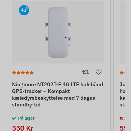
Ningmore NT202T-E 4G LTE halsbånd
June
GPS-tracker – Kompakt
hals
kæledyrsbeskyttelse med 7 dages
kæle
standby-tid
stan
På lager
Kan
550 Kr
550