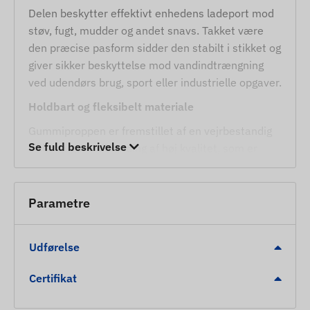
Delen beskytter effektivt enhedens ladeport mod
støv, fugt, mudder og andet snavs. Takket være
den præcise pasform sidder den stabilt i stikket og
giver sikker beskyttelse mod vandindtrængning
ved udendørs brug, sport eller industrielle opgaver.
Holdbart og fleksibelt materiale
Gummiproppen er fremstillet af en vejrbestandig
Se fuld beskrivelse
silikone-gummiblanding af høj kvalitet, som er
modstandsdygtig over for temperatursvingninger
og UV-stråling. Den bevarer sin fleksibilitet på lang
sigt og revner ikke.
Parametre
Anvendelsesområder
Udførelse
Beskyttelse af enheder: Forsegling af USB-C-
stikket på FLEXBIKE GPS-trackere.
Certifikat
Vedligeholdelse: Erstatning for mistet eller