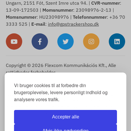
Ungarn, 2151 Fót, Szent Imre utca 94. |
CVR-nummer
:
13-09-172503 |
Momsnummer
: 23098976-2-13 |
Momsnummer
: HU23098976 |
Telefonnummer
: +36 70
3333 525 |
E-mail
:
info@gpstrackershop.dk
Copyright © 2026 Flexcom Kommunikációs Kft., Alle
rettigheder forbeholdes.
Dansk
Vi bruger cookies til at forbedre din
▼
brugeroplevelse, levere personligt indhold og
Cookie-meddelelse
-
Returpolitik
-
Impressum
-
Garanti og
analysere vores trafik.
reklamationsret
-
Fortrydelsesret
-
Leveringsinformation
-
Almindelige forretningsbetingelser
-
Oplysning om behandling af
personoplysninger
-
Garantibehandling
-
Fortrydelse af købet
Accepter alle
Afvis ikke-nødvendige