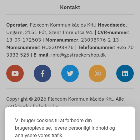
Kontakt
Operatør
: Flexcom Kommunikációs Kft.|
Hovedsæde
:
Ungarn, 2151 Fót, Szent Imre utca 94. |
CVR-nummer
:
13-09-172503 |
Momsnummer
: 23098976-2-13 |
Momsnummer
: HU23098976 |
Telefonnummer
: +36 70
3333 525 |
E-mail
:
info@gpstrackershop.dk
Copyright © 2026 Flexcom Kommunikációs Kft., Alle
rettigheder forbeholdes.
Dansk
Vi bruger cookies til at forbedre din
▼
brugeroplevelse, levere personligt indhold og
Cookie-meddelelse
-
Returpolitik
-
Impressum
-
Garanti og
analysere vores trafik.
reklamationsret
-
Fortrydelsesret
-
Leveringsinformation
-